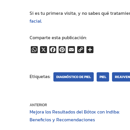
Si es tu primera visita, y no sabes qué tratamie
facial.
Comparte esta publicación:
W
X
F
P
E
C
C
h
a
i
m
o
o
a
c
n
a
p
m
t
e
t
i
y
p
Etiquetas:
s
b
e
l
L
a
DIAGNÓSTICO DE PIEL
PIEL
REJUVEN
A
o
r
i
r
p
o
e
n
t
p
k
s
k
i
t
r
ANTERIOR
Mejora los Resultados del Bótox con Indiba:
Beneficios y Recomendaciones