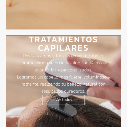
TRATAMIENTOS
CAPILARES
Revitalizamos y fortalecemos tu cabello,
promoviendo su brillo y salud con técnicas
avanzadas y personalizadas.
Logramos un cabello más fuerte, voluminoso y
radiante, realzando tu belleza natural con
resultados duraderos.
Ver todos