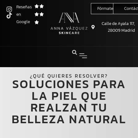
Reseñas
Fórmate conmigo
Contác
en
Saltar
Google
al
Calle de Ayala 117,
28009 Madrid
contenido
¿QUÉ QUIERES RESOLVER?
SOLUCIONES PARA
LA PIEL QUE
REALZAN TU
BELLEZA NATURAL