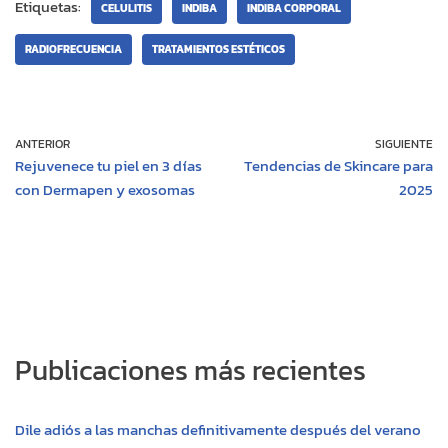
Etiquetas:
s
b
e
l
L
a
CELULITIS
INDIBA
INDIBA CORPORAL
A
o
r
i
r
RADIOFRECUENCIA
TRATAMIENTOS ESTÉTICOS
p
o
e
n
t
p
k
s
k
i
t
r
ANTERIOR
SIGUIENTE
Rejuvenece tu piel en 3 días
Tendencias de Skincare para
con Dermapen y exosomas
2025
Publicaciones más recientes
Dile adiós a las manchas definitivamente después del verano