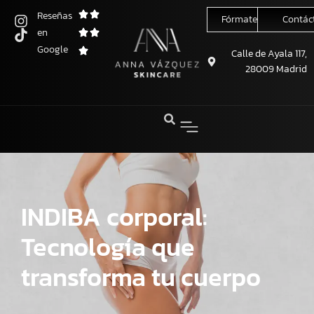
Reseñas
Fórmate conmigo
Contác
en
Saltar
Google
al
Calle de Ayala 117,
28009 Madrid
contenido
INDIBA corporal:
Tecnología que
transforma tu cuerpo