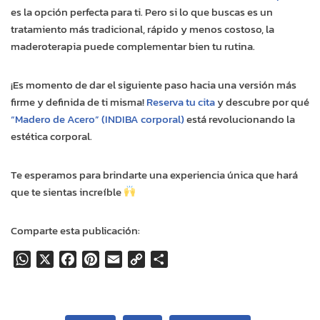
es la opción perfecta para ti. Pero si lo que buscas es un
tratamiento más tradicional, rápido y menos costoso, la
maderoterapia puede complementar bien tu rutina.
¡Es momento de dar el siguiente paso hacia una versión más
firme y definida de ti misma!
Reserva tu cita
y descubre por qué
“Madero de Acero” (INDIBA corporal)
está revolucionando la
estética corporal.
Te esperamos para brindarte una experiencia única que hará
que te sientas increíble
Comparte esta publicación:
W
X
F
P
E
C
C
h
a
i
m
o
o
a
c
n
a
p
m
t
e
t
i
y
p