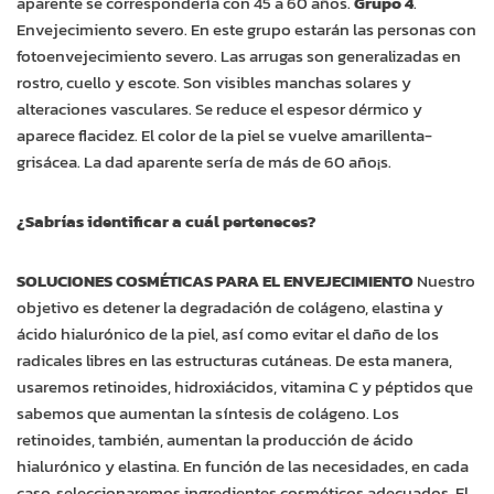
aparente se correspondería con 45 a 60 años.
Grupo 4
.
Envejecimiento severo. En este grupo estarán las personas con
fotoenvejecimiento severo. Las arrugas son generalizadas en
rostro, cuello y escote. Son visibles manchas solares y
alteraciones vasculares. Se reduce el espesor dérmico y
aparece flacidez. El color de la piel se vuelve amarillenta-
grisácea. La dad aparente sería de más de 60 año¡s.
¿Sabrías identificar a cuál perteneces?
SOLUCIONES COSMÉTICAS PARA EL ENVEJECIMIENTO
Nuestro
objetivo es detener la degradación de colágeno, elastina y
ácido hialurónico de la piel, así como evitar el daño de los
radicales libres en las estructuras cutáneas. De esta manera,
usaremos retinoides, hidroxiácidos, vitamina C y péptidos que
sabemos que aumentan la síntesis de colágeno. Los
retinoides, también, aumentan la producción de ácido
hialurónico y elastina. En función de las necesidades, en cada
caso, seleccionaremos ingredientes cosméticos adecuados. El