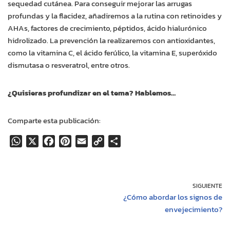
sequedad cutánea. Para conseguir mejorar las arrugas
profundas y la flacidez, añadiremos a la rutina con retinoides y
AHAs, factores de crecimiento, péptidos, ácido hialurónico
hidrolizado. La prevención la realizaremos con antioxidantes,
como la vitamina C, el ácido ferúlico, la vitamina E, superóxido
dismutasa o resveratrol, entre otros.
¿Quisieras profundizar en el tema? Hablemos…
Comparte esta publicación:
W
X
F
P
E
C
C
h
a
i
m
o
o
a
c
n
a
p
m
t
e
t
i
y
p
SIGUIENTE
s
b
e
l
L
a
¿Cómo abordar los signos de
A
o
r
i
r
envejecimiento?
p
o
e
n
t
p
k
s
k
i