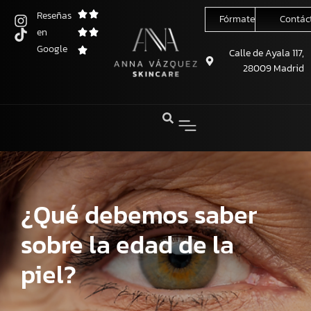
Reseñas
Fórmate conmigo
Contác
en
Saltar
Google
al
Calle de Ayala 117,
28009 Madrid
contenido
¿Qué debemos saber
sobre la edad de la
piel?