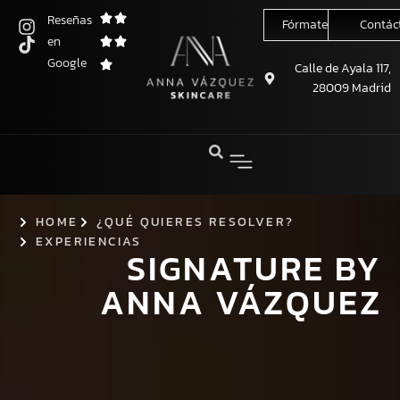
Reseñas
Fórmate conmigo
Contác
en
Saltar
Google
al
Calle de Ayala 117,
28009 Madrid
contenido
HOME
¿QUÉ QUIERES RESOLVER?
EXPERIENCIAS
SIGNATURE BY
ANNA VÁZQUEZ