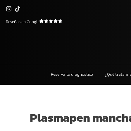
Saltar
Reseñas en Google
al
contenido
Reserva tu diagnostico
¿Qué tratami
Plasmapen manch