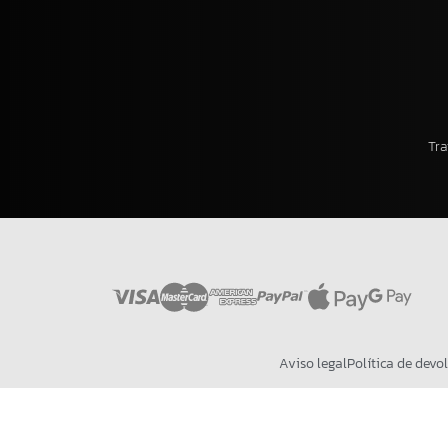
Tra
Aviso legal
Política de devo
Sitio Web creado por HedUp Agency