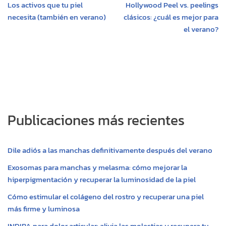
Los activos que tu piel
Hollywood Peel vs. peelings
A
o
r
i
r
necesita (también en verano)
clásicos: ¿cuál es mejor para
p
o
e
n
t
el verano?
p
k
s
k
i
t
r
Publicaciones más recientes
Dile adiós a las manchas definitivamente después del verano
Exosomas para manchas y melasma: cómo mejorar la
hiperpigmentación y recuperar la luminosidad de la piel
Cómo estimular el colágeno del rostro y recuperar una piel
más firme y luminosa
INDIBA para dolor articular: alivia las molestias y recupera tu