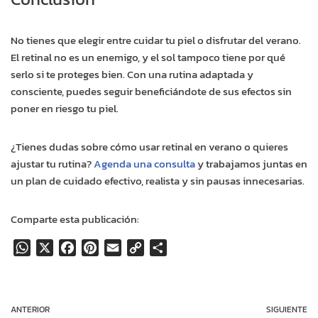
No tienes que elegir entre cuidar tu piel o disfrutar del verano.
El retinal no es un enemigo, y el sol tampoco tiene por qué
serlo si te proteges bien. Con una rutina adaptada y
consciente, puedes seguir beneficiándote de sus efectos sin
poner en riesgo tu piel.
¿Tienes dudas sobre cómo usar retinal en verano o quieres
ajustar tu rutina?
Agenda una consulta
y trabajamos juntas en
un plan de cuidado efectivo, realista y sin pausas innecesarias.
Comparte esta publicación:
W
X
F
P
E
C
C
h
a
i
m
o
o
a
c
n
a
p
m
t
e
t
i
y
p
ANTERIOR
SIGUIENTE
s
b
e
l
L
a