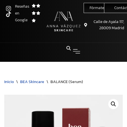
Reseñas
Fórmate conmigo
Contác
en
Saltar
Google
al
Calle de Ayala 117,
28009 Madrid
contenido
Inicio
\
BEA Skincare
\
BALANCE (Serum)