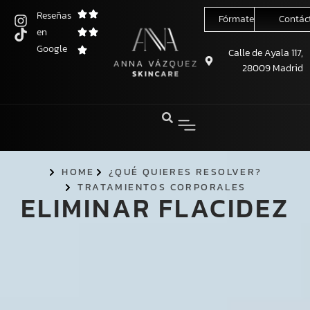
Reseñas
Fórmate conmigo
Contác
en
Saltar
Google
al
Calle de Ayala 117,
28009 Madrid
contenido
HOME
¿QUÉ QUIERES RESOLVER?
TRATAMIENTOS CORPORALES
ELIMINAR FLACIDEZ