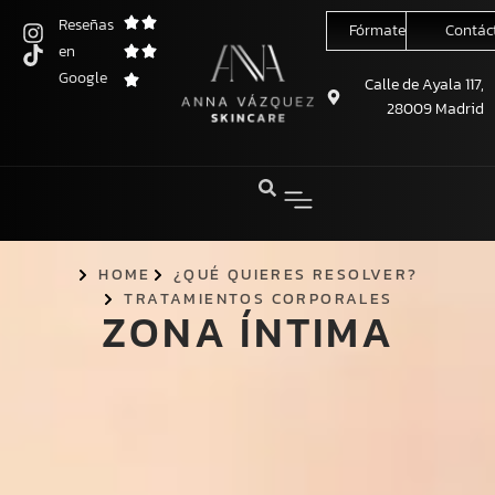
Reseñas
Fórmate conmigo
Contác
en
Saltar
Google
al
Calle de Ayala 117,
28009 Madrid
contenido
HOME
¿QUÉ QUIERES RESOLVER?
TRATAMIENTOS CORPORALES
ZONA ÍNTIMA