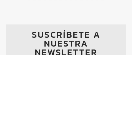
SUSCRÍBETE A
NUESTRA
NEWSLETTER
Descubre consejos exclusivos, novedades en
estética avanzada y nuestras promociones
especiales
En
Anna
Vázquez
Skincare,
nuestro
nuestro
tratamiento
Nuestro
tratamiento